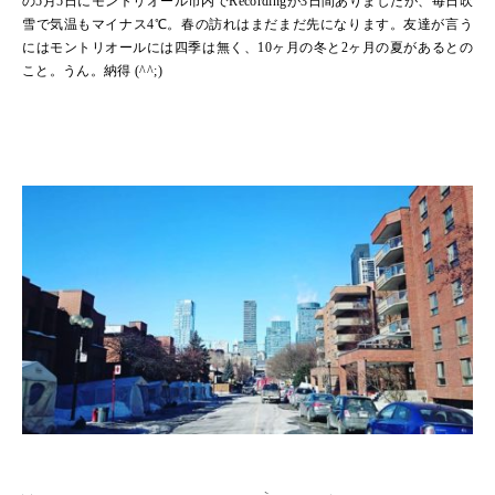
の5月5日にモントリオール市内でRecordingが3日間ありましたが、毎日吹
雪で気温もマイナス4℃。春の訪れはまだまだ先になります。友達が言う
にはモントリオールには四季は無く、10ヶ月の冬と2ヶ月の夏があるとの
こと。うん。納得 (^^;)