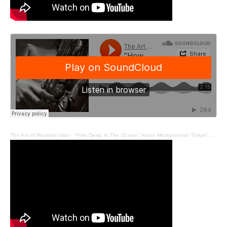
The Art of Masashi Usui
·
“How Deep Is The Ocean” Aston Microphones “Origin” Acoustic Sound Conn New Wonder II Tenor Saxophone