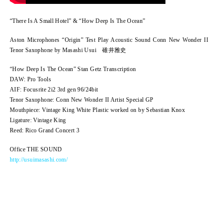
“There Is A Small Hotel” & “How Deep Is The Ocean”
Aston Microphones “Origin” Test Play Acoustic Sound Conn New Wonder II
Tenor Saxophone by Masashi Usui 碓井雅史
“How Deep Is The Ocean” Stan Getz Transcription
DAW: Pro Tools
AIF: Focusrite 2i2 3rd gen 96/24bit
Tenor Saxophone: Conn New Wonder II Artist Special GP
Mouthpiece: Vintage King White Plastic worked on by Sebastian Knox
Ligature: Vintage King
Reed: Rico Grand Concert 3
Office THE SOUND
http://usuimasashi.com/