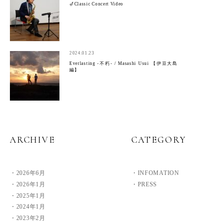
🎷Classic Concert Video
2024.01.23
Everlasting -不朽- / Masashi Usui 【伊豆大島
編】
ARCHIVE
CATEGORY
2026年6月
INFOMATION
2026年1月
PRESS
2025年1月
2024年1月
2023年2月