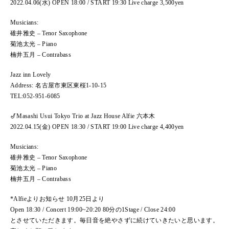
2022.04.06(水) OPEN 18:00 / START 19:30 Live charge 3,500yen
Musicians:
碓井雅史 – Tenor Saxophone
菊池太光 – Piano
楠井五月 – Contrabass
Jazz inn Lovely
Address: 名古屋市東区東桜1-10-15
TEL:052-951-6085
🎷Masashi Usui Tokyo Trio at Jazz House Alfie 六本木
2022.04.15(金) OPEN 18:30 / START 19:00 Live charge 4,400yen
Musicians:
碓井雅史 – Tenor Saxophone
菊池太光 – Piano
楠井五月 – Contrabass
*Alfieよりお知らせ 10月25日より
Open 18:30 / Concert 19:00~20:20 80分の1Stage / Close 24:00
とさせていただきます。毎日音を絶やさずに続けていきたいと思います。