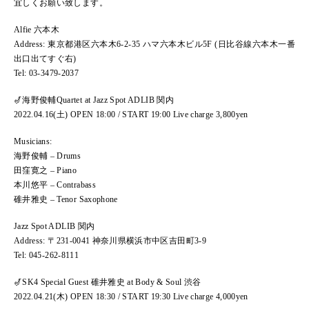
宜しくお願い致します。
Alfie 六本木
Address: 東京都港区六本木6-2-35 ハマ六本木ビル5F (日比谷線六本木一番
出口出てすぐ右)
Tel: 03-3479-2037
🎷海野俊輔Quartet at Jazz Spot ADLIB 関内
2022.04.16(土) OPEN 18:00 / START 19:00 Live charge 3,800yen
Musicians:
海野俊輔 – Drums
田窪寛之 – Piano
本川悠平 – Contrabass
碓井雅史 – Tenor Saxophone
Jazz Spot ADLIB 関内
Address: 〒231-0041 神奈川県横浜市中区吉田町3-9
Tel: 045-262-8111
🎷SK4 Special Guest 碓井雅史 at Body & Soul 渋谷
2022.04.21(木) OPEN 18:30 / START 19:30 Live charge 4,000yen