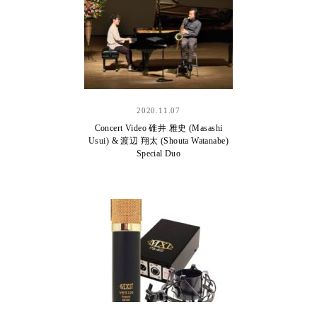
2020.11.07
Concert Video 碓井 雅史 (Masashi
Usui) & 渡辺 翔太 (Shouta Watanabe)
Special Duo