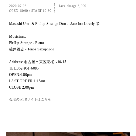
2020.07.06
Live charge 3,000
OPEN 18:00
/
START 19:30
Masashi Usui & Phillip Strange Duo at Jazz Inn Lovely 栄
Musicians:
Phillip Strange - Piano
碓井雅史 - Tenor Saxophone
Address: 名古屋市東区東桜1-10-15
TEL:052-951-6085
OPEN:6:00pm
LAST ORDER:1:15am
CLOSE 2:00pm
会場のWEBサイトはこちら