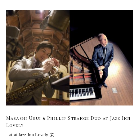
Masashi Usui & Phillip Strange Duo at Jazz Inn
Lovely
at at Jazz Inn Lovely 栄