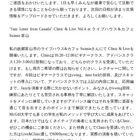
ご迷惑をおかけいたします。1日も早くみんなが健康で安心して活動で
きる環境になることを心から願っております。次回の日程が決まり次第
情報をアップロードさせていただきます。よろしくお願いします。
"Jazz Letter from Canada" Clinic & Live Vol.4 at ライブハウス&カフェ
Suimie 富山
私の故郷富山市のライブハウス&カフェ Suimieさんにて Clinic & Liveを
開催いたします。Clinicは10:20~12:00ビギナークラス、アドバンスクラ
ス1:20~3:00の2部制になっており、どちらかのクラスを受講していただ
けます。もし両方ご希望の際はお知らせください。レクチャーに関して
ですが、今回はビギナークラスではswing、time feelの習得、及びスキャ
ットの導入について、アドバンスクラスでは上記の内容に加え、応用編
まで。Jazzを演奏する際に欠かせないポイント、みなさんがswing習得、
練習にあたりとても苦労される事柄を丁寧に解説いたします。スキャッ
トをメインに練習していきますがアドバンス編ではそれを実際に楽器を
通じて音を出すときのポイントまで解説できたらと思っています。
McGill大学でも多くの学生が私のメソッドで学び大いに成果をあげてい
ます。日本だけではなくネイティブの奏者にも支持されているClinic、
ぜひこの機会にご参加ください。また特典としてClinicを受講いただい
た方はLive&Clinic通しで6000yenになります。実際の演奏を聴いていた