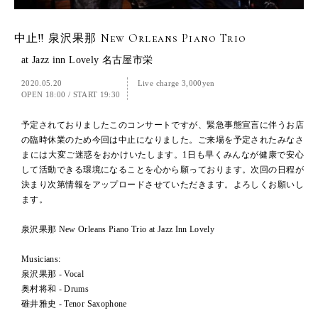
中止!! 泉沢果那 New Orleans Piano Trio
at Jazz inn Lovely 名古屋市栄
2020.05.20
Live charge 3,000yen
OPEN 18:00
/
START 19:30
予定されておりましたこのコンサートですが、緊急事態宣言に伴うお店
の臨時休業のため今回は中止になりました。ご来場を予定されたみなさ
まには大変ご迷惑をおかけいたします。1日も早くみんなが健康で安心
して活動できる環境になることを心から願っております。次回の日程が
決まり次第情報をアップロードさせていただきます。よろしくお願いし
ます。
泉沢果那 New Orleans Piano Trio at Jazz Inn Lovely
Musicians:
泉沢果那 - Vocal
奥村将和 - Drums
碓井雅史 - Tenor Saxophone