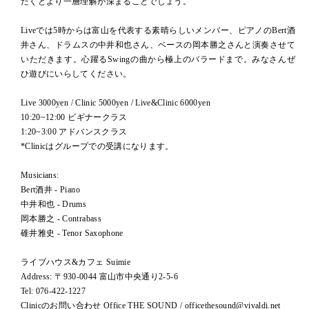
だくとより一層理解が深まることでしょう。
Liveでは5時からは富山を代表する素晴らしいメンバー、ピアノのBert酒
井さん、ドラムスの中井和也さん、ベースの岡本勝之さんと演奏させて
いただきます。心躍るSwingの曲から極上のバラードまで。みなさんぜ
ひ遊びにいらしてください。
Live 3000yen / Clinic 5000yen / Live&Clinic 6000yen
10:20~12:00 ビギナークラス
1:20~3:00 アドバンスクラス
*Clinicはグループでの受講になります。
Musicians:
Bert酒井 - Piano
中井和也 - Drums
岡本勝之 - Contrabass
碓井雅史 - Tenor Saxophone
ライブハウス&カフェ Suimie
Address: 〒930-0044 富山市中央通り2-5-6
Tel: 076-422-1227
Clinicのお問い合わせ Office THE SOUND / officethesound@vivaldi.net