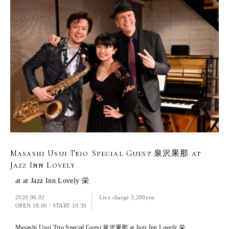
Masashi Usui Trio Special Guest 泉沢果那 at
Jazz Inn Lovely
at at Jazz Inn Lovely 栄
2020.06.02
Live charge 3,200yen
OPEN 18:00
/
START 19:30
Masashi Usui Trio Special Guest 泉沢果那 at Jazz Inn Lovely 栄