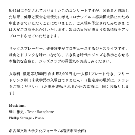
6月1日に予定されておりましたこのコンサートですが、関係者と協議し
た結果、健康と安全を最優先に考えコロナウイルス感染拡大防止のため
中止させていただくことになりました。ご来場を予定されたみなさまに
は大変ご迷惑をおかけいたします。次回の日程が決まり次第情報をアッ
プロードさせていただきます。
サックスプレーヤー、碓井雅史がプロデュースするジャズライブです。
軽食とドリンクを味わいながら、古き良き時代のジャズを彷彿とさせる
本格的な音色と、ジャズクラブの雰囲気をお楽しみください。
入場料: 指定席3,500円 自由席3,000円 お一人様1プレート付き、フリー
ドリンク制（未就学児の入場はできません）（指定席の場所は、チラシ
をご覧ください）（お車を運転されるかたの飲酒は、固くお断りしま
す）
Musicians:
碓井雅史 - Tenor Saxophone
Phillip Strange - Piano
名古屋文理大学文化フォーラム(稲沢市民会館)