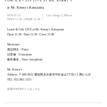
Lunch & Cafe LIVE at Mr. Kenny’s
at Mr. Kenny's Kanayama
2020.07.12
Live charge 2,500yen
OPEN 11:30
/
START 12:30
Lunch & Cafe LIVE at Mr. Kenny's Kanayama
Open 11:30 / Start 12:30 / Close 15:00
Musicians:
渡辺翔太 - Piano
日景修 - Contrabass
碓井雅史 - Tenor Saxophone
Mr. Kenny's
Address: 〒460-0022 愛知県名古屋市中区金山5丁目1-5 満ビル2F
TEL: 052-881-1555
会場のWEBサイトはこちら